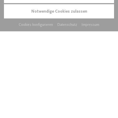
Notwendige Cookies zulassen
Cookies konfigurieren
Datenschutz
Impressum
Einzelzimmer Superior
1
Person
,
36
m²
Ausstattung anzeigen
ANFRAGEN
BUCHEN