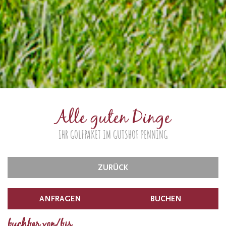
Alle guten Dinge
IHR GOLFPAKET IM GUTSHOF PENNING
ZURÜCK
ANFRAGEN
BUCHEN
buchbar von/bis