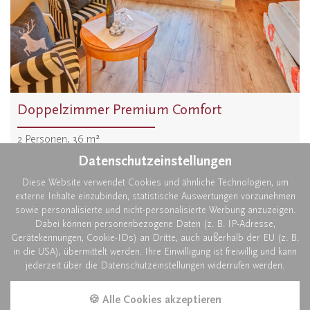
Doppelzimmer Premium Comfort
2
Personen
,
36
m²
Ausstattung anzeigen
Datenschutzeinstellungen
Diese Website verwendet Cookies und ähnliche Technologien, um
ANFRAGEN
BUCHEN
externe Inhalte einzubinden, statistische Auswertungen vorzunehmen
sowie personalisierte und nicht-personalisierte Werbung anzuzeigen.
Dabei können personenbezogene Daten (z. B. IP-Adresse,
Preise 2026
inkl. Frühstück
Gerätekennungen, Cookie-IDs) an Dritte, auch außerhalb der EU (z. B.
3 Übernachtungen
23.03. - 26.10.2026
in die USA), übermittelt werden. Ihre Einwilligung ist freiwillig und kann
jederzeit über die Datenschutzeinstellungen widerrufen werden.
2
Personen
€ 477,-
ab
pro Person
🍪 Alle Cookies akzeptieren