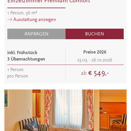
Einzelzimmer Premium Comfort
1
Person
,
36
m²
Ausstattung anzeigen
ANFRAGEN
BUCHEN
Preise 2026
inkl. Frühstück
3 Übernachtungen
23.03. - 26.10.2026
1
Person
€ 549,-
ab
pro Person